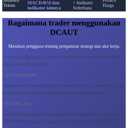
Indikator
Pemicu
MACD/RSI dan
+ Indikator
Teknis
Harga
indikator lainnya
Sederhana
Bagaimana trader menggunakan
DCAUT
Masukan pengguna tentang pengaturan strategi dan alur kerja.
"
Setelah pindah dari 3Commas, saya merasa alur manajemen tail-
order jauh lebih fleksibel.
"
- @CryptoKing88
"
Sebagai trader teknikal, fitur kustomisasi DCAUT membantu saya
menjalankan ide dengan lebih sedikit pekerjaan manual.
"
- @Trader_Jane
"
Saya tidak perlu lagi memantau pasar sepanjang hari, dan interval
ATR membantu saya mengatur entry dengan lebih sistematis.
"