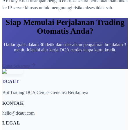
API key Anda disimpan dengan enkripsi setara perbankan dan diikat
ke IP server khusus untuk mengurangi risiko akses tidak sah.
Siap Memulai Perjalanan Trading
Otomatis Anda?
Daftar gratis dalam 30 detik dan selesaikan pengaturan bot dalam 3
menit. Jelajahi alur kerja DCA cerdas tanpa kartu kredit.
Coba Sekarang
DCAUT
Bot Trading DCA Cerdas Generasi Berikutnya
KONTAK
hello@dcaut.com
LEGAL