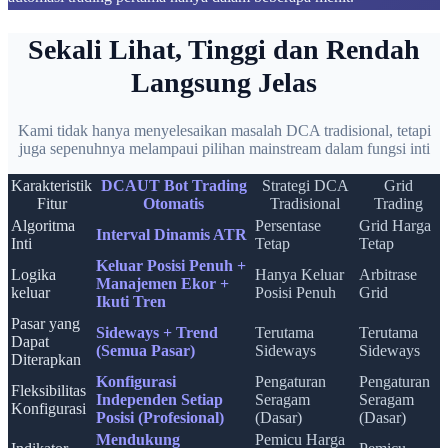
Sekali Lihat, Tinggi dan Rendah
Langsung Jelas
Kami tidak hanya menyelesaikan masalah DCA tradisional, tetapi
juga sepenuhnya melampaui pilihan mainstream dalam fungsi inti
Karakteristik
DCAUT Bot Trading
Strategi DCA
Grid
Fitur
Otomatis
Tradisional
Trading
Algoritma
Persentase
Grid Harga
Interval Dinamis ATR
Inti
Tetap
Tetap
Keluar Posisi Penuh +
Logika
Hanya Keluar
Arbitrase
Manajemen Ekor +
keluar
Posisi Penuh
Grid
Ikuti Tren
Pasar yang
Sideways + Trend
Terutama
Terutama
Dapat
(Semua Pasar)
Sideways
Sideways
Diterapkan
Konfigurasi
Pengaturan
Pengaturan
Fleksibilitas
Independen Setiap
Seragam
Seragam
Konfigurasi
Posisi (Profesional)
(Dasar)
(Dasar)
Mendukung
Pemicu Harga