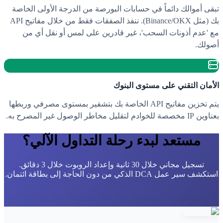
تبقى أموالك دائماً في حسابات البورصة من الدرجة الأولى الخاصة
بك (مثل Binance/OKX). ننفذ الصفقات فقط من خلال مفاتيح API
مع 'عدم أذونات السحب'، غير قادرين على لمس أو نقل أي من
أصولك.
الأمان التقني على مستوى البنوك
يتم تخزين مفاتيح API الخاصة بك بتشفير بمستوى مصرفي وربطها
بعناوين IP مخصصة للخوادم لتقليل مخاطر الوصول غير المصرح به.
مستعد لبدء رحلة التداول الآلي؟
تسجيل مجاني خلال 30 ثانية وإعداد الروبوت خلال 3 دقائق.
استكشف سير عمل DCA الذكي من دون الحاجة إلى بطاقة ائتمان.
جرب الآن