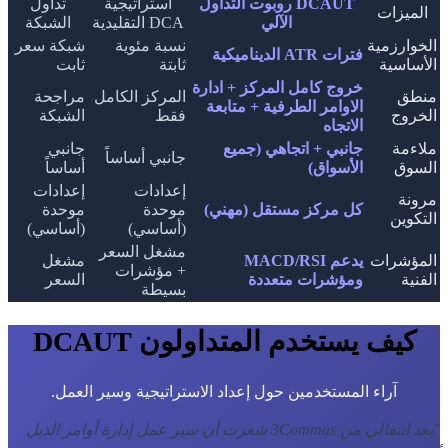
DCAUT روبوت التداول
استراتيجية
تداول
الميزات
الآلي
DCA التقليدية
الشبكة
الخوارزمية
نسبة مئوية
شبكة سعر
فترات ATR الديناميكية
الأساسية
ثابتة
ثابت
خروج كامل المركز + ادارة
منطق
المركز الكامل
مراجحة
الاوامر الطرفية + متابعة
الخروج
فقط
الشبكة
الاتجاه
ملاءمة
جانبي + اتجاهي (جميع
جانبي
جانبي أساساً
السوق
الأسواق)
أساساً
إعدادات
إعدادات
مرونة
كل مركز مستقل (مهني)
موحدة
موحدة
التكوين
(أساسي)
(أساسي)
مشغل السعر
المؤشرات
يدعم MACD/RSI
مشغل
+ مؤشرات
الفنية
ومؤشرات متعددة
السعر
بسيطة
كيف يستخدم المتداولون DCAUT
آراء المستخدمين حول إعداد الاستراتيجية وسير العمل.
"
بعد انتقالي من 3Commas شعرت أن سير عمل إدارة أوامر الذيل