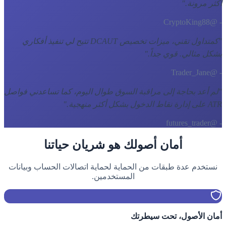
أكثر مرونة.
"
- @CryptoKing88
"
كمتداول تقني، ميزات تخصيص DCAUT تتيح لي تنفيذ أفكاري
بشكل مثالي. قوي جداً.
"
- @Trader_Jane
"
لم أعد بحاجة إلى مراقبة السوق طوال اليوم، كما تساعدني فواصل
ATR على إدارة نقاط الدخول بشكل أكثر منهجية.
"
- @futures_trader
أمان أصولك هو شريان حياتنا
نستخدم عدة طبقات من الحماية لحماية اتصالات الحساب وبيانات
المستخدمين.
أمان الأصول، تحت سيطرتك