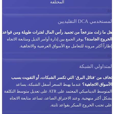
المختلفة
01
لمستخدمي DCA التقليديين
هل ما زلت منزعجاً من تجميد رأس المال لفترات طويلة ومن قواعد
الخروج الجامدة؟
يوفر الجمع بين إدارة أوامر الذيل ومتابعة الاتجاه
إطاراً أكثر مرونة للتعامل مع الأسواق العرضية والاتجاهية.
02
لمتداولي الشبكة
تخاف من 'فتائل البرق' التي تكسر الشبكات، أو التفويت بسبب
الأسواق الاتجاهية؟
عندما يهبط السعر أسفل الشبكة، يساعد
المتوسط الديناميكي المعتمد على ATR على تعديل متوسط التكلفة
بشكل أكثر منهجية. وعند الاختراق الصاعد، تساعد متابعة الاتجاه
على تجنب الخروج المبكر بقواعد ثابتة.