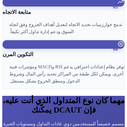
03
متابعة الاتجاه
تدمج خوارزميات تحديد الاتجاه لتعديل أهداف الخروج وفق اتجاه
السوق ودعم إدارة تداول أكثر تكيفاً.
04
التكوين المرن
توفر نظام إعدادات احترافي يدعم RSI وMACD ومؤشرات فنية
أخرى. ويمكن لكل طبقة من المراكز تحديد رأس المال وشروط
الدخول ومنطق الخروج بشكل مستقل.
مهما كان نوع المتداول الذي أنت عليه،
فإن DCAUT يمكّنك
مصمم خصيصاً للمستخدمين ذوي عادات التداول ومستويات الخبرة