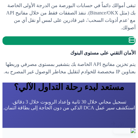
تبقى أموالك دائماً في حسابات البورصة من الدرجة الأولى الخاصة
بك (مثل Binance/OKX). ننفذ الصفقات فقط من خلال مفاتيح API
مع 'عدم أذونات السحب'، غير قادرين على لمس أو نقل أي من
أصولك.
الأمان التقني على مستوى البنوك
يتم تخزين مفاتيح API الخاصة بك بتشفير بمستوى مصرفي وربطها
بعناوين IP مخصصة للخوادم لتقليل مخاطر الوصول غير المصرح به.
مستعد لبدء رحلة التداول الآلي؟
تسجيل مجاني خلال 30 ثانية وإعداد الروبوت خلال 3 دقائق.
استكشف سير عمل DCA الذكي من دون الحاجة إلى بطاقة ائتمان.
جرب الآن