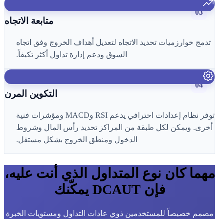
03
متابعة الاتجاه
تدمج خوارزميات تحديد الاتجاه لتعديل أهداف الخروج وفق اتجاه
السوق ودعم إدارة تداول أكثر تكيفاً.
04
التكوين المرن
توفر نظام إعدادات احترافي يدعم RSI وMACD ومؤشرات فنية
أخرى. ويمكن لكل طبقة من المراكز تحديد رأس المال وشروط
الدخول ومنطق الخروج بشكل مستقل.
مهما كان نوع المتداول الذي أنت عليه،
فإن DCAUT يمكّنك
مصمم خصيصاً للمستخدمين ذوي عادات التداول ومستويات الخبرة