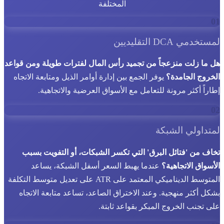
المختلفة
01
لمستخدمي DCA التقليديين
هل ما زلت منزعجاً من تجميد رأس المال لفترات طويلة ومن قواعد
الخروج الجامدة؟
يوفر الجمع بين إدارة أوامر الذيل ومتابعة الاتجاه
إطاراً أكثر مرونة للتعامل مع الأسواق العرضية والاتجاهية.
02
لمتداولي الشبكة
تخاف من 'فتائل البرق' التي تكسر الشبكات، أو التفويت بسبب
الأسواق الاتجاهية؟
عندما يهبط السعر أسفل الشبكة، يساعد
المتوسط الديناميكي المعتمد على ATR على تعديل متوسط التكلفة
بشكل أكثر منهجية. وعند الاختراق الصاعد، تساعد متابعة الاتجاه
على تجنب الخروج المبكر بقواعد ثابتة.