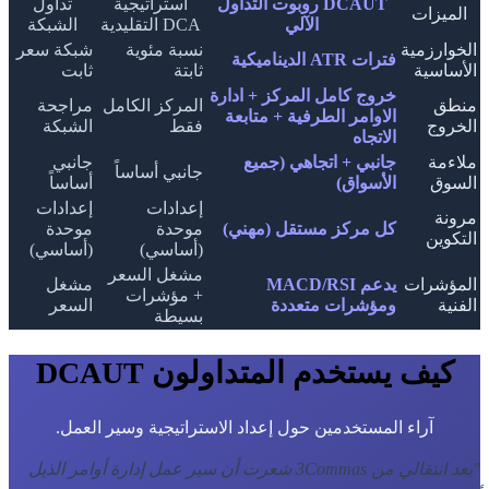
DCAUT روبوت التداول
استراتيجية
تداول
الميزات
الآلي
DCA التقليدية
الشبكة
الخوارزمية
نسبة مئوية
شبكة سعر
فترات ATR الديناميكية
الأساسية
ثابتة
ثابت
خروج كامل المركز + ادارة
منطق
المركز الكامل
مراجحة
الاوامر الطرفية + متابعة
الخروج
فقط
الشبكة
الاتجاه
ملاءمة
جانبي + اتجاهي (جميع
جانبي
جانبي أساساً
السوق
الأسواق)
أساساً
إعدادات
إعدادات
مرونة
كل مركز مستقل (مهني)
موحدة
موحدة
التكوين
(أساسي)
(أساسي)
مشغل السعر
المؤشرات
يدعم MACD/RSI
مشغل
+ مؤشرات
الفنية
ومؤشرات متعددة
السعر
بسيطة
كيف يستخدم المتداولون DCAUT
آراء المستخدمين حول إعداد الاستراتيجية وسير العمل.
"
بعد انتقالي من 3Commas شعرت أن سير عمل إدارة أوامر الذيل