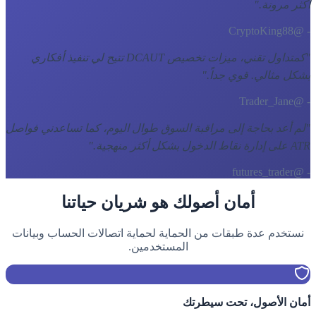
أكثر مرونة.
"
- @CryptoKing88
"
كمتداول تقني، ميزات تخصيص DCAUT تتيح لي تنفيذ أفكاري
بشكل مثالي. قوي جداً.
"
- @Trader_Jane
"
لم أعد بحاجة إلى مراقبة السوق طوال اليوم، كما تساعدني فواصل
ATR على إدارة نقاط الدخول بشكل أكثر منهجية.
"
- @futures_trader
أمان أصولك هو شريان حياتنا
نستخدم عدة طبقات من الحماية لحماية اتصالات الحساب وبيانات
المستخدمين.
أمان الأصول، تحت سيطرتك