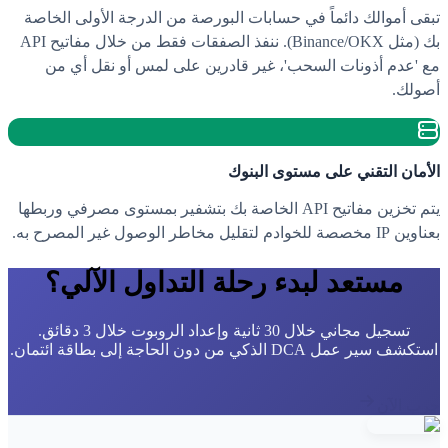
تبقى أموالك دائماً في حسابات البورصة من الدرجة الأولى الخاصة
بك (مثل Binance/OKX). ننفذ الصفقات فقط من خلال مفاتيح API
مع 'عدم أذونات السحب'، غير قادرين على لمس أو نقل أي من
أصولك.
الأمان التقني على مستوى البنوك
يتم تخزين مفاتيح API الخاصة بك بتشفير بمستوى مصرفي وربطها
بعناوين IP مخصصة للخوادم لتقليل مخاطر الوصول غير المصرح به.
مستعد لبدء رحلة التداول الآلي؟
تسجيل مجاني خلال 30 ثانية وإعداد الروبوت خلال 3 دقائق.
استكشف سير عمل DCA الذكي من دون الحاجة إلى بطاقة ائتمان.
جرب الآن