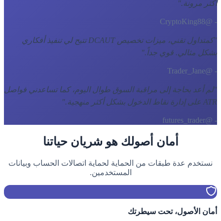
أكثر مرونة.
"
- @CryptoKing88
"
كمتداول تقني، ميزات تخصيص DCAUT تتيح لي تنفيذ أفكاري
بشكل مثالي. قوي جداً.
"
- @Trader_Jane
"
لم أعد بحاجة إلى مراقبة السوق طوال اليوم، كما تساعدني فواصل
ATR على إدارة نقاط الدخول بشكل أكثر منهجية.
"
- @futures_trader
أمان أصولك هو شريان حياتنا
نستخدم عدة طبقات من الحماية لحماية اتصالات الحساب وبيانات
المستخدمين.
أمان الأصول، تحت سيطرتك