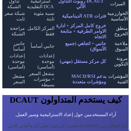
DCAUT روبوت التداول
استراتيجية
تداول
الميزات
الآلي
DCA التقليدية
الشبكة
الخوارزمية
نسبة مئوية
شبكة سعر
فترات ATR الديناميكية
الأساسية
ثابتة
ثابت
خروج كامل المركز + ادارة
منطق
المركز الكامل
مراجحة
الاوامر الطرفية + متابعة
الخروج
فقط
الشبكة
الاتجاه
ملاءمة
جانبي + اتجاهي (جميع
جانبي
جانبي أساساً
السوق
الأسواق)
أساساً
إعدادات
إعدادات
مرونة
كل مركز مستقل (مهني)
موحدة
موحدة
التكوين
(أساسي)
(أساسي)
مشغل السعر
المؤشرات
يدعم MACD/RSI
مشغل
+ مؤشرات
الفنية
ومؤشرات متعددة
السعر
بسيطة
كيف يستخدم المتداولون DCAUT
آراء المستخدمين حول إعداد الاستراتيجية وسير العمل.
"
بعد انتقالي من 3Commas شعرت أن سير عمل إدارة أوامر الذيل