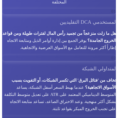
المختلفة
01
لمستخدمي DCA التقليديين
هل ما زلت منزعجاً من تجميد رأس المال لفترات طويلة ومن قواعد
الخروج الجامدة؟
يوفر الجمع بين إدارة أوامر الذيل ومتابعة الاتجاه
إطاراً أكثر مرونة للتعامل مع الأسواق العرضية والاتجاهية.
02
لمتداولي الشبكة
تخاف من 'فتائل البرق' التي تكسر الشبكات، أو التفويت بسبب
الأسواق الاتجاهية؟
عندما يهبط السعر أسفل الشبكة، يساعد
المتوسط الديناميكي المعتمد على ATR على تعديل متوسط التكلفة
بشكل أكثر منهجية. وعند الاختراق الصاعد، تساعد متابعة الاتجاه
على تجنب الخروج المبكر بقواعد ثابتة.