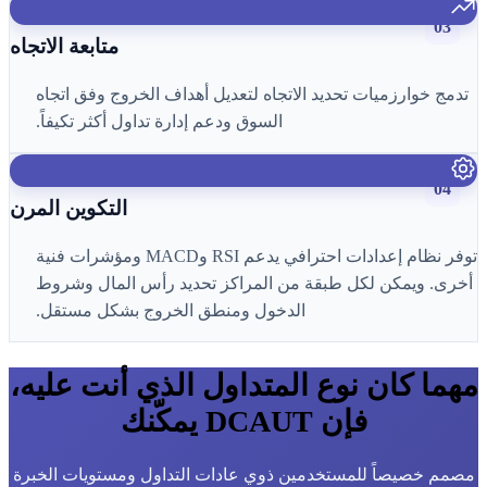
03
متابعة الاتجاه
تدمج خوارزميات تحديد الاتجاه لتعديل أهداف الخروج وفق اتجاه
السوق ودعم إدارة تداول أكثر تكيفاً.
04
التكوين المرن
توفر نظام إعدادات احترافي يدعم RSI وMACD ومؤشرات فنية
أخرى. ويمكن لكل طبقة من المراكز تحديد رأس المال وشروط
الدخول ومنطق الخروج بشكل مستقل.
مهما كان نوع المتداول الذي أنت عليه،
فإن DCAUT يمكّنك
مصمم خصيصاً للمستخدمين ذوي عادات التداول ومستويات الخبرة