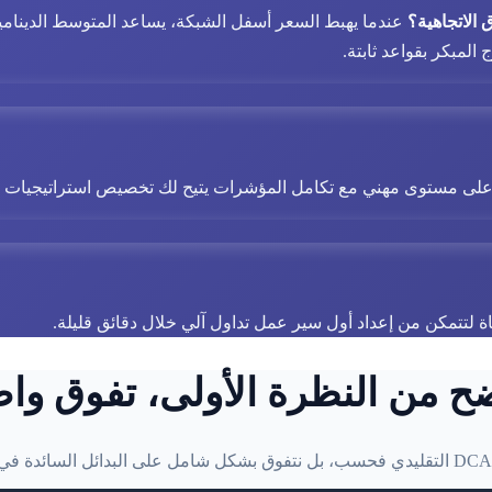
 الاتجاهية؟
المبكر بقواعد ثابتة.
ى مستوى مهني مع تكامل المؤشرات يتيح لك تخصيص استراتيجيات 'الهرم'، 'صيد القاع RSI' وتقن
اة لتتمكن من إعداد أول سير عمل تداول آلي خلال دقائق قليلة.
ح من النظرة الأولى، تفوق وا