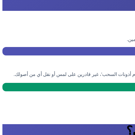
ين.
؟