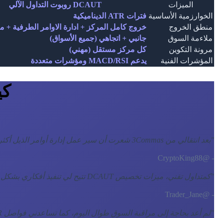
الميزات
DCAUT روبوت التداول الآلي
الخوارزمية الأساسية
فترات ATR الديناميكية
منطق الخروج
خروج كامل المركز + ادارة الاوامر الطرفية + متا
ملاءمة السوق
جانبي + اتجاهي (جميع الأسواق)
مرونة التكوين
كل مركز مستقل (مهني)
المؤشرات الفنية
يدعم MACD/RSI ومؤشرات متعددة
كي
"
بعد انتقالي من 3Commas شعرت أن سير عمل إدارة أوامر الذيل أكثر مرونة.
- @CryptoKing88
"
كمتداول تقني، ميزات تخصيص DCAUT تتيح لي تنفيذ أفكاري بشكل مثالي. قوي جداً.
- @Trader_Jane
"
لم أعد بحاجة إلى مراقبة السوق طوال اليوم، كما تساعدني فواصل ATR على إدارة نقاط الدخول بشكل أكثر منهجية.