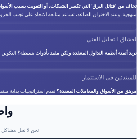
تخاف من 'فتائل البرق' التي تكسر الشبكات، أو التفويت بسبب الأسواق
منهجية. وعند الاختراق الصاعد، تساعد متابعة الاتجاه على تجنب الخروج 
03
لعشاق التحليل الفني
تريد أتمتة أنظمة التداول المعقدة ولكن مقيد بأدوات بسيطة؟
التكوين عل
04
للمبتدئين في الاستثمار
مرهق من الأسواق والمعاملات المعقدة؟
نقدم استراتيجيات بداية منتق
واض
نحن لا نحل مشاكل DCA التقليدي فحسب، بل نتفوق بشكل شامل على البدائل السائدة في الوظائف الأساسية