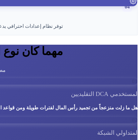
04
توفر نظام إعدادات احترافي يدعم RSI وMACD ومؤشرات فنية أخرى. ويمكن لكل طبقة من المراكز تحديد رأس المال وشروط الدخول ومنطق الخروج 
مهما كان نوع المتد
مصم
01
لمستخدمي DCA التقليديين
هل ما زلت منزعجاً من تجميد رأس المال لفترات طويلة ومن قواعد ا
02
لمتداولي الشبكة