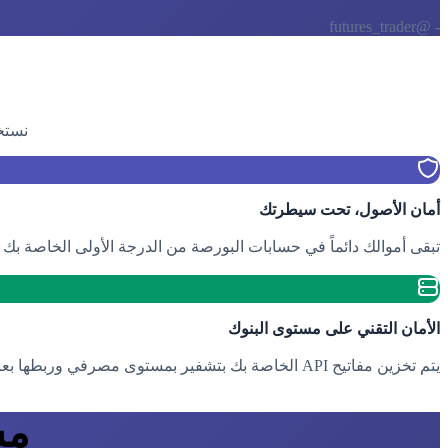
- @futures_trader
نستخ
أمان الأصول، تحت سيطرتك
تبقى أموالك دائماً في حسابات البورصة من الدرجة الأولى الخاصة بك (مثل Binance/OKX). ننفذ الصفقات فقط من خلال مفاتيح API مع 'عدم أذونات السحب'، غير قادرين على لمس أو نقل
الأمان التقني على مستوى البنوك
يتم تخزين مفاتيح API الخاصة بك بتشفير بمستوى مصرفي وربطها بعناوين IP مخصصة للخوادم لتقليل مخاطر الوصول غير المصرح به.
مس