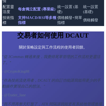
情
配置靈
統一設置 (基
統一設置
每倉獨立配置 (專業級)
活度
礎)
(基礎)
技術指
支持MACD/RSI等多種
價格觸發+簡單
價格觸發
標
指標
指標
交易者如何使用 DCAUT
關於策略設定與工作流程的使用者回饋。
"
從 3Commas 轉過來後，我覺得尾單管理的工作流程更靈活
了。
"
- @CryptoKing88
"
作為技術流使用者，DCAUT 的自訂功能讓我能用更少的手
動操作實現自己的想法。
"
- @Trader_Jane
"
我不用再整天盯盤了，ATR 間隔讓我能更有系統地管理進場