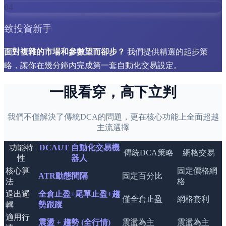
04
致投資新手
面對複雜的市場和參數望而卻步？
我們提供精選的起步策
略，讓你在幾分鐘內完成第一套自動化交易設定。
一眼看穿，高下立判
我們不僅解決了傳統DCA的問題，更在核心功能上全面超越
主流選擇
功能特
DCAUT 自動化交易機
傳統DCA策略
網格交易
性
器人
核心算
固定價格網
ATR動態間隔
固定百分比
法
格
退出邏
全倉止盈+尾單止盈+趨
僅全倉止盈
網格套利
輯
勢跟蹤
適用行
震盪 + 趨勢 (全行情)
震盪為主
震盪為主