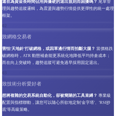
還在為資金長時間佔用與僵硬的退出規則而困擾嗎？
尾單管
理與趨勢追蹤邏輯，為震盪與趨勢行情提供更彈性的統一處理
框架。
02
致網格交易者
害怕'天地針'打破網格，或因單邊行情而拍斷大腿？
當價格跌
破網格時，ATR 動態補倉能更系統化地降低平均持倉成本；
而在向上突破時，趨勢追蹤可避免過早採用固定退出。
03
致技術分析愛好者
想將複雜的交易系統自動化，卻被簡陋的工具束縛？
專業級
配置與指標聯動，讓您可以隨心所欲地定制'金字塔'、'RSI抄
底'等高級策略。