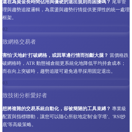
還在為資金長時間佔用與僵硬的退出規則而困擾嗎？
尾單管
理與趨勢追蹤邏輯，為震盪與趨勢行情提供更彈性的統一處理
框架。
02
致網格交易者
害怕'天地針'打破網格，或因單邊行情而拍斷大腿？
當價格跌
破網格時，ATR 動態補倉能更系統化地降低平均持倉成本；
而在向上突破時，趨勢追蹤可避免過早採用固定退出。
03
致技術分析愛好者
想將複雜的交易系統自動化，卻被簡陋的工具束縛？
專業級
配置與指標聯動，讓您可以隨心所欲地定制'金字塔'、'RSI抄
底'等高級策略。