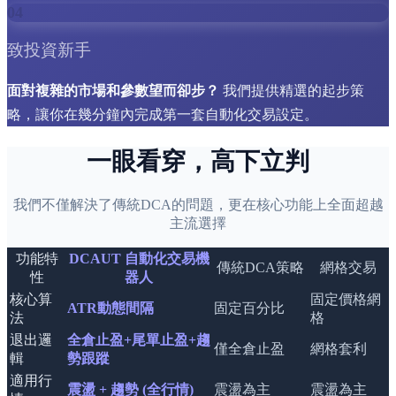
04
致投資新手
面對複雜的市場和參數望而卻步？
我們提供精選的起步策
略，讓你在幾分鐘內完成第一套自動化交易設定。
一眼看穿，高下立判
我們不僅解決了傳統DCA的問題，更在核心功能上全面超越
主流選擇
功能特
DCAUT 自動化交易機
傳統DCA策略
網格交易
性
器人
核心算
固定價格網
ATR動態間隔
固定百分比
法
格
退出邏
全倉止盈+尾單止盈+趨
僅全倉止盈
網格套利
輯
勢跟蹤
適用行
震盪 + 趨勢 (全行情)
震盪為主
震盪為主