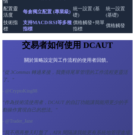
情
配置靈
統一設置 (基
統一設置
每倉獨立配置 (專業級)
活度
礎)
(基礎)
技術指
支持MACD/RSI等多種
價格觸發+簡單
價格觸發
標
指標
指標
交易者如何使用 DCAUT
關於策略設定與工作流程的使用者回饋。
"
從 3Commas 轉過來後，我覺得尾單管理的工作流程更靈活
了。
"
- @CryptoKing88
"
作為技術流使用者，DCAUT 的自訂功能讓我能用更少的手
動操作實現自己的想法。
"
- @Trader_Jane
"
我不用再整天盯盤了，ATR 間隔讓我能更有系統地管理進場