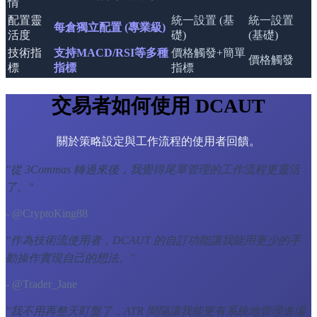
情
配置靈
統一設置 (基
統一設置
每倉獨立配置 (專業級)
活度
礎)
(基礎)
技術指
支持MACD/RSI等多種
價格觸發+簡單
價格觸發
標
指標
指標
交易者如何使用 DCAUT
關於策略設定與工作流程的使用者回饋。
"
從 3Commas 轉過來後，我覺得尾單管理的工作流程更靈活
了。
"
- @CryptoKing88
"
作為技術流使用者，DCAUT 的自訂功能讓我能用更少的手
動操作實現自己的想法。
"
- @Trader_Jane
"
我不用再整天盯盤了，ATR 間隔讓我能更有系統地管理進場