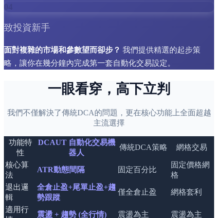
04
致投資新手
面對複雜的市場和參數望而卻步？
我們提供精選的起步策
略，讓你在幾分鐘內完成第一套自動化交易設定。
一眼看穿，高下立判
我們不僅解決了傳統DCA的問題，更在核心功能上全面超越
主流選擇
功能特
DCAUT 自動化交易機
傳統DCA策略
網格交易
性
器人
核心算
固定價格網
ATR動態間隔
固定百分比
法
格
退出邏
全倉止盈+尾單止盈+趨
僅全倉止盈
網格套利
輯
勢跟蹤
適用行
震盪 + 趨勢 (全行情)
震盪為主
震盪為主