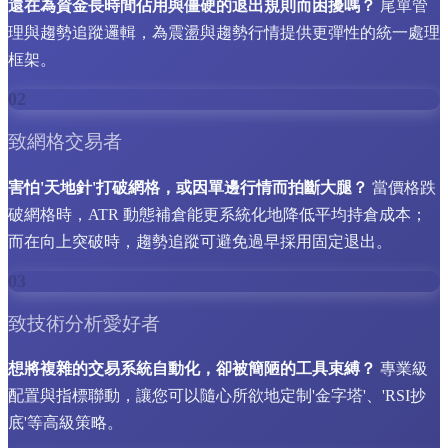
還在為資金長時間佔用與僵硬的退出規則而困擾嗎？
尾單管
理與趨勢追蹤邏輯，為震盪與趨勢行情提供更彈性的統一處理
框架。
02
致網格交易者
害怕'天地針'打破網格，或因單邊行情而拍斷大腿？
當價格跌
破網格時，ATR 動態補倉能更系統化地降低平均持倉成本；
而在向上突破時，趨勢追蹤可避免過早採用固定退出。
03
致技術分析愛好者
想將複雜的交易系統自動化，卻被簡陋的工具束縛？
專業級
配置與指標聯動，讓您可以隨心所欲地定制'金字塔'、'RSI抄
底'等高級策略。