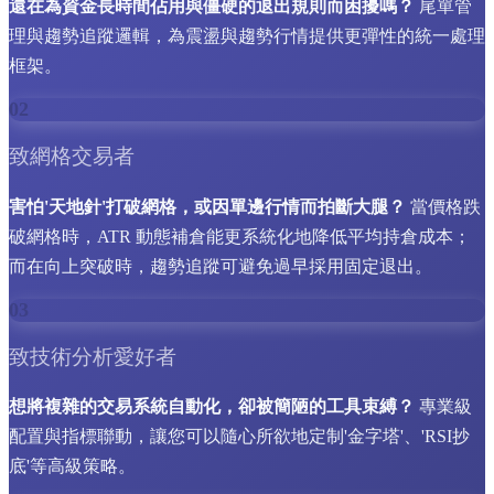
還在為資金長時間佔用與僵硬的退出規則而困擾嗎？
尾單管
理與趨勢追蹤邏輯，為震盪與趨勢行情提供更彈性的統一處理
框架。
02
致網格交易者
害怕'天地針'打破網格，或因單邊行情而拍斷大腿？
當價格跌
破網格時，ATR 動態補倉能更系統化地降低平均持倉成本；
而在向上突破時，趨勢追蹤可避免過早採用固定退出。
03
致技術分析愛好者
想將複雜的交易系統自動化，卻被簡陋的工具束縛？
專業級
配置與指標聯動，讓您可以隨心所欲地定制'金字塔'、'RSI抄
底'等高級策略。