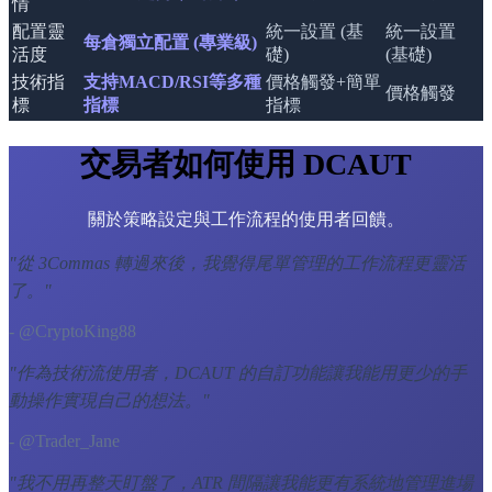
情
配置靈
統一設置 (基
統一設置
每倉獨立配置 (專業級)
活度
礎)
(基礎)
技術指
支持MACD/RSI等多種
價格觸發+簡單
價格觸發
標
指標
指標
交易者如何使用 DCAUT
關於策略設定與工作流程的使用者回饋。
"
從 3Commas 轉過來後，我覺得尾單管理的工作流程更靈活
了。
"
- @CryptoKing88
"
作為技術流使用者，DCAUT 的自訂功能讓我能用更少的手
動操作實現自己的想法。
"
- @Trader_Jane
"
我不用再整天盯盤了，ATR 間隔讓我能更有系統地管理進場