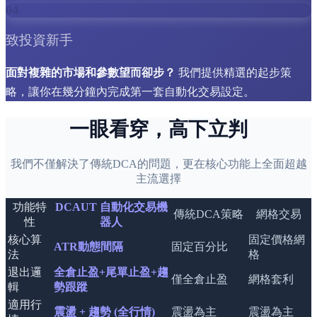
04
致投資新手
面對複雜的市場和參數望而卻步？
我們提供精選的起步策
略，讓你在幾分鐘內完成第一套自動化交易設定。
一眼看穿，高下立判
我們不僅解決了傳統DCA的問題，更在核心功能上全面超越
主流選擇
功能特
DCAUT 自動化交易機
傳統DCA策略
網格交易
性
器人
核心算
固定價格網
ATR動態間隔
固定百分比
法
格
退出邏
全倉止盈+尾單止盈+趨
僅全倉止盈
網格套利
輯
勢跟蹤
適用行
震盪 + 趨勢 (全行情)
震盪為主
震盪為主