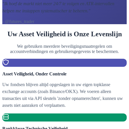
"
Ik hoef de markt niet meer 24/7 te volgen en ATR-intervallen
helpen me instappen systematischer te beheren.
"
- @futures_trader
Uw Asset Veiligheid is Onze Levenslijn
We gebruiken meerdere beveiligingsmaatregelen om
accountverbindingen en gebruikersgegevens te beschermen.
Asset Veiligheid, Onder Controle
Uw fondsen blijven altijd opgeslagen in uw eigen topklasse
exchange accounts (zoals Binance/OKX). We voeren alleen
transacties uit via API sleutels 'zonder opnamerechten', kunnen uw
assets niet aanraken of verplaatsen.
Bankklasse Technische Veiligheid