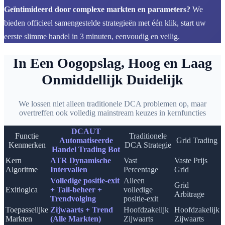
Geïntimideerd door complexe markten en parameters?
We
bieden officieel samengestelde strategieën met één klik, start uw
eerste slimme handel in 3 minuten, eenvoudig en veilig.
In Een Oogopslag, Hoog en Laag
Onmiddellijk Duidelijk
We lossen niet alleen traditionele DCA problemen op, maar
overtreffen ook volledig mainstream keuzes in kernfuncties
DCAUT
Functie
Traditionele
Automatiseerde
Grid Trading
Kenmerken
DCA Strategie
Handel Trading Bot
Kern
ATR Dynamische
Vast
Vaste Prijs
Algoritme
Intervallen
Percentage
Grid
Volledige positie-exit
Alleen
Grid
Exitlogica
+ Tail-beheer +
volledige
Arbitrage
Trendvolging
positie-exit
Toepasselijke
Zijwaarts + Trend
Hoofdzakelijk
Hoofdzakelijk
Markten
(Alle Markten)
Zijwaarts
Zijwaarts