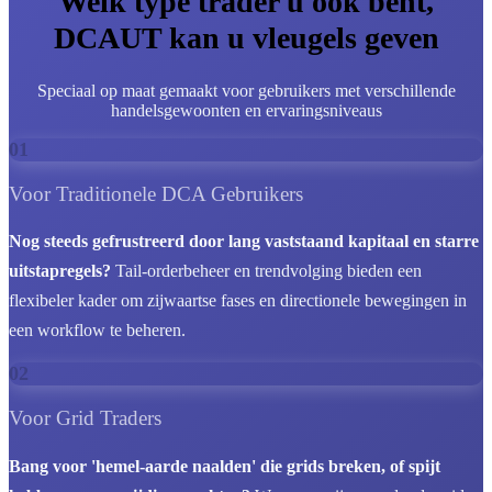
Welk type trader u ook bent,
DCAUT kan u vleugels geven
Speciaal op maat gemaakt voor gebruikers met verschillende
handelsgewoonten en ervaringsniveaus
01
Voor Traditionele DCA Gebruikers
Nog steeds gefrustreerd door lang vaststaand kapitaal en starre
uitstapregels?
Tail-orderbeheer en trendvolging bieden een
flexibeler kader om zijwaartse fases en directionele bewegingen in
een workflow te beheren.
02
Voor Grid Traders
Bang voor 'hemel-aarde naalden' die grids breken, of spijt