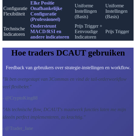
Elke Positie
Uniforme
Uniforme
Configuratie
Onafhankelijke
Instellingen
Instellingen
Flexibiliteit
Configuratie
(Basis)
(Basis)
(Professioneel)
Ondersteunt
Prijs Trigger +
Technische
MACD/RSI en
Eenvoudige
Prijs Trigger
Indicatoren
andere indicatoren
Indicatoren
Hoe traders DCAUT gebruiken
Feedback van gebruikers over strategie-instellingen en workflow.
"
Ik ben overgestapt van 3Commas en vind de tail-orderworkflow
veel flexibeler.
"
- @CryptoKing88
"
Als technische flow, DCAUT's maatwerk functies laten me mijn
ideeën perfect implementeren, zo krachtig.
"
- @Trader_Jane