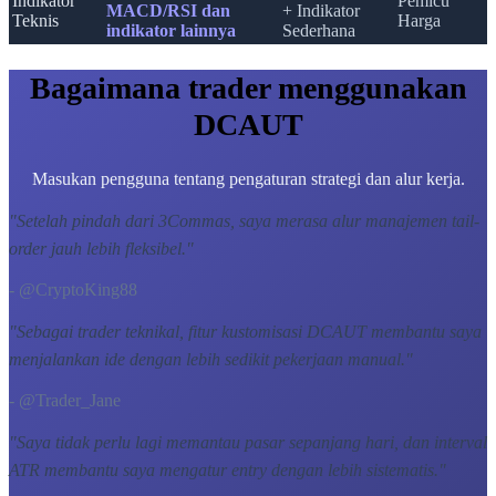
Indikator
Pemicu
MACD/RSI dan
+ Indikator
Teknis
Harga
indikator lainnya
Sederhana
Bagaimana trader menggunakan
DCAUT
Masukan pengguna tentang pengaturan strategi dan alur kerja.
"
Setelah pindah dari 3Commas, saya merasa alur manajemen tail-
order jauh lebih fleksibel.
"
- @CryptoKing88
"
Sebagai trader teknikal, fitur kustomisasi DCAUT membantu saya
menjalankan ide dengan lebih sedikit pekerjaan manual.
"
- @Trader_Jane
"
Saya tidak perlu lagi memantau pasar sepanjang hari, dan interval
ATR membantu saya mengatur entry dengan lebih sistematis.
"