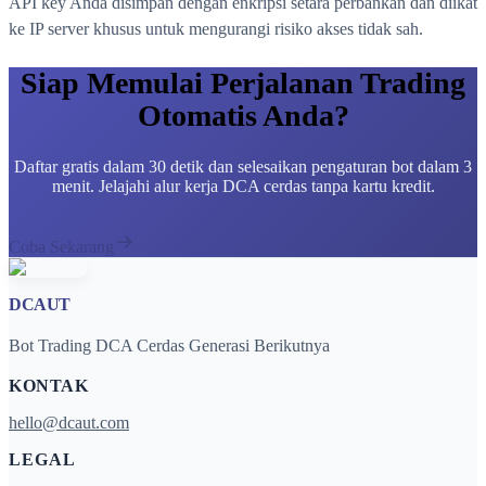
API key Anda disimpan dengan enkripsi setara perbankan dan diikat
ke IP server khusus untuk mengurangi risiko akses tidak sah.
Siap Memulai Perjalanan Trading
Otomatis Anda?
Daftar gratis dalam 30 detik dan selesaikan pengaturan bot dalam 3
menit. Jelajahi alur kerja DCA cerdas tanpa kartu kredit.
Coba Sekarang
DCAUT
Bot Trading DCA Cerdas Generasi Berikutnya
KONTAK
hello@dcaut.com
LEGAL