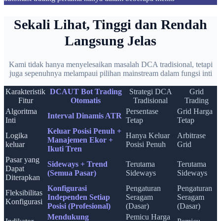
Sekali Lihat, Tinggi dan Rendah
Langsung Jelas
Kami tidak hanya menyelesaikan masalah DCA tradisional, tetapi
juga sepenuhnya melampaui pilihan mainstream dalam fungsi inti
Karakteristik
DCAUT Bot Trading
Strategi DCA
Grid
Fitur
Otomatis
Tradisional
Trading
Algoritma
Persentase
Grid Harga
Interval Dinamis ATR
Inti
Tetap
Tetap
Keluar Posisi Penuh +
Logika
Hanya Keluar
Arbitrase
Manajemen Ekor +
keluar
Posisi Penuh
Grid
Ikuti Tren
Pasar yang
Sideways + Trend
Terutama
Terutama
Dapat
(Semua Pasar)
Sideways
Sideways
Diterapkan
Konfigurasi
Pengaturan
Pengaturan
Fleksibilitas
Independen Setiap
Seragam
Seragam
Konfigurasi
Posisi (Profesional)
(Dasar)
(Dasar)
Mendukung
Pemicu Harga