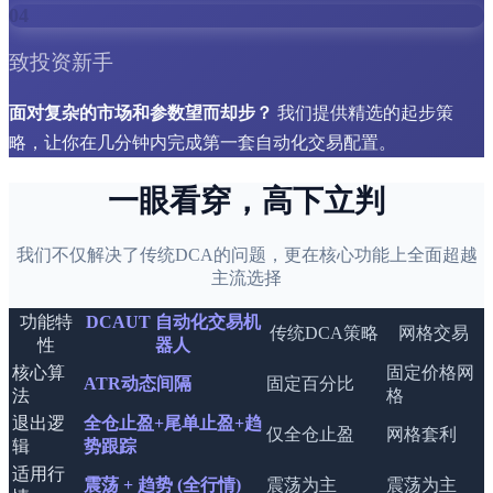
04
致投资新手
面对复杂的市场和参数望而却步？
我们提供精选的起步策
略，让你在几分钟内完成第一套自动化交易配置。
一眼看穿，高下立判
我们不仅解决了传统DCA的问题，更在核心功能上全面超越
主流选择
功能特
DCAUT 自动化交易机
传统DCA策略
网格交易
性
器人
核心算
固定价格网
ATR动态间隔
固定百分比
法
格
退出逻
全仓止盈+尾单止盈+趋
仅全仓止盈
网格套利
辑
势跟踪
适用行
震荡 + 趋势 (全行情)
震荡为主
震荡为主