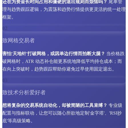
还在为资金长时间占用和僵硬的退出规则而烦恼吗？
尾单管
理与趋势跟踪逻辑，为震荡和趋势行情提供更灵活的统一处理
框架。
02
致网格交易者
害怕'天地针'打破网格，或因单边行情而拍断大腿？
当价格跌
破网格时，ATR 动态补仓能更系统地降低平均持仓成本；而
在向上突破时，趋势跟踪帮助你避免过早使用固定退出。
03
致技术分析爱好者
想将复杂的交易系统自动化，却被简陋的工具束缚？
专业级
配置与指标联动，让您可以随心所欲地定制'金字塔'、'RSI抄
底'等高级策略。