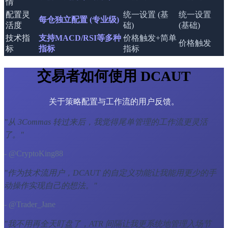
情
配置灵
统一设置 (基
统一设置
每仓独立配置 (专业级)
活度
础)
(基础)
技术指
支持MACD/RSI等多种
价格触发+简单
价格触发
标
指标
指标
交易者如何使用 DCAUT
关于策略配置与工作流的用户反馈。
"
从 3Commas 转过来后，我觉得尾单管理的工作流更灵活
了。
"
- @CryptoKing88
"
作为技术流用户，DCAUT 的自定义功能让我能用更少的手
动操作实现自己的想法。
"
- @Trader_Jane
"
我不用再全天盯盘了，ATR 间隔让我更系统地管理入场节