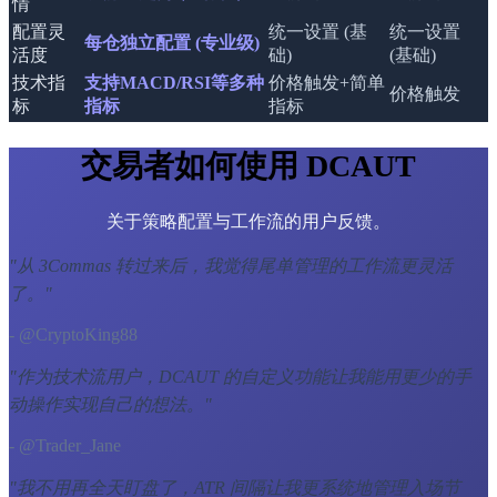
情
配置灵
统一设置 (基
统一设置
每仓独立配置 (专业级)
活度
础)
(基础)
技术指
支持MACD/RSI等多种
价格触发+简单
价格触发
标
指标
指标
交易者如何使用 DCAUT
关于策略配置与工作流的用户反馈。
"
从 3Commas 转过来后，我觉得尾单管理的工作流更灵活
了。
"
- @CryptoKing88
"
作为技术流用户，DCAUT 的自定义功能让我能用更少的手
动操作实现自己的想法。
"
- @Trader_Jane
"
我不用再全天盯盘了，ATR 间隔让我更系统地管理入场节