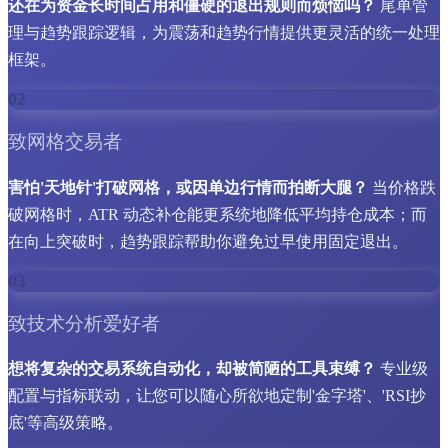
还在为资金长时间占用和僵硬的退出规则而烦恼吗？
尾单管
理与趋势跟踪逻辑，为震荡和趋势行情提供更灵活的统一处理
框架。
02
致网格交易者
害怕'天地针'打破网格，或因单边行情而拍断大腿？
当价格跌
破网格时，ATR 动态补仓能更系统地降低平均持仓成本；而
在向上突破时，趋势跟踪帮助你避免过早使用固定退出。
03
致技术分析爱好者
想将复杂的交易系统自动化，却被简陋的工具束缚？
专业级
配置与指标联动，让您可以随心所欲地定制'金字塔'、'RSI抄
底'等高级策略。