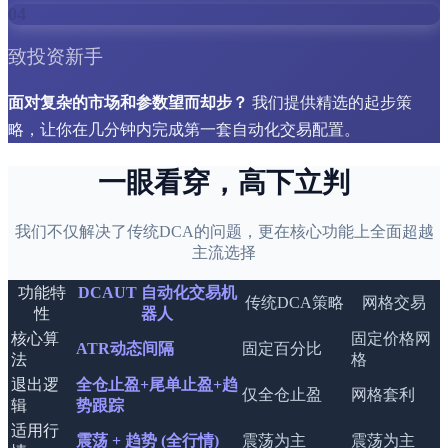
04
致投资新手
面对复杂的市场和参数望而却步？
我们提供精选的起步策
略，让你在几分钟内完成第一套自动化交易配置。
一眼看穿，高下立判
我们不仅解决了传统DCA的问题，更在核心功能上全面超越
主流选择
功能特
DCAUT 自动化交易机
传统DCA策略
网格交易
性
器人
核心算
固定价格网
ATR动态间隔
固定百分比
法
格
退出逻
全仓止盈+尾单止盈+趋
仅全仓止盈
网格套利
辑
势跟踪
适用行
震荡 + 趋势 (全行情)
震荡为主
震荡为主